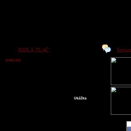
JEDLÁ TLAČ
Spriat
Jedlá tlač
NOVINKA !!!!!!!!! Zaoberáme sa aj tlačou jedlých
obrázkou v Michalovciach, formát A4 - tenká oplátka
3€ a hrubá 4€. Vo väčšine prípadov sa dá aj na
počkanie
Ukážka